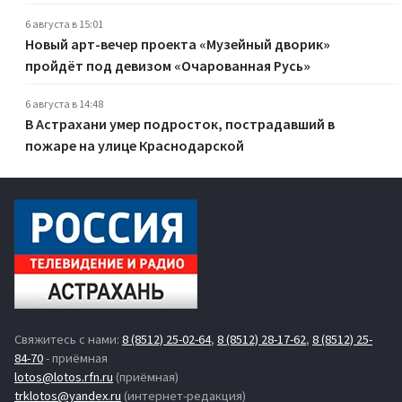
6 августа в 15:01
Новый арт-вечер проекта «Музейный дворик»
пройдёт под девизом «Очарованная Русь»
6 августа в 14:48
В Астрахани умер подросток, пострадавший в
пожаре на улице Краснодарской
Свяжитесь с нами:
8 (8512) 25-02-64
,
8 (8512) 28-17-62
,
8 (8512) 25-
84-70
- приёмная
lotos@lotos.rfn.ru
(приёмная)
trklotos@yandex.ru
(интернет-редакция)