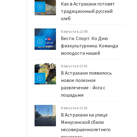
Как в Астрахани готовят
традиционный русский
хлеб
8 августа в 12:08
Вести. Спорт. Ко Дню
физкультурника. Команда
молодости нашей
8 августа в 11:41
В Астрахани появилось
новое полезное
развлечение - йога с
лошадьми
8 августа в 11:02
В Астрахани на улице
Минусинской сбили
несовершеннолетнего
пешехода