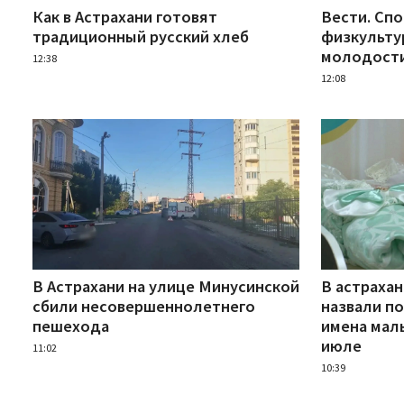
Как в Астрахани готовят
Вести. Спо
традиционный русский хлеб
физкульту
молодост
12:38
12:08
В Астрахани на улице Минусинской
В астраха
сбили несовершеннолетнего
назвали п
пешехода
имена мал
июле
11:02
10:39