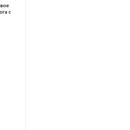
овое
ога с