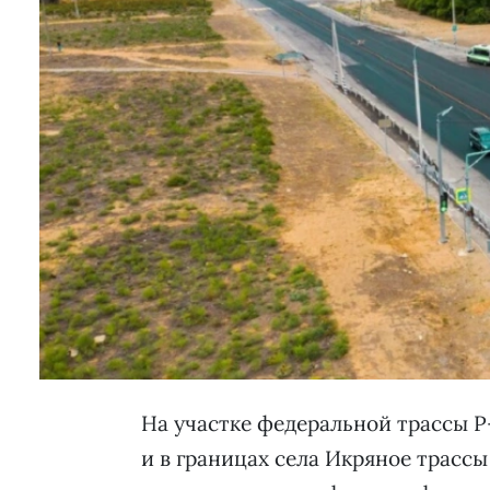
На участке федеральной трассы Р
и в границах села Икряное трасс