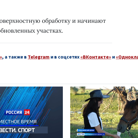
оверхностную обработку и начинают
бновленных участках.
»
, а также в
Telegram
и в соцсетях
«ВКонтакте»
и
«Однокл