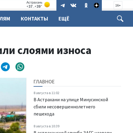
16+
ЕЛЯМ
КОНТАКТЫ
ЕЩЁ
или слоями износа
ГЛАВНОЕ
8 августа в 11:02
В Астрахани на улице Минусинской
сбили несовершеннолетнего
пешехода
8 августа в 10:39
В астраханской службе ЗАГС назвали