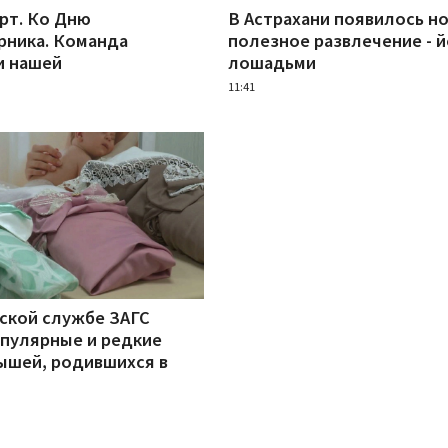
рт. Ко Дню
В Астрахани появилось н
рника. Команда
полезное развлечение - й
и нашей
лошадьми
11:41
нской службе ЗАГС
опулярные и редкие
ышей, родившихся в