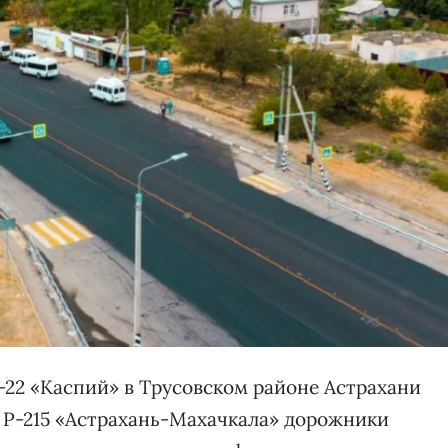
-22 «Каспий» в Трусовском районе Астрахани
ы Р-215 «Астрахань-Махачкала» дорожники