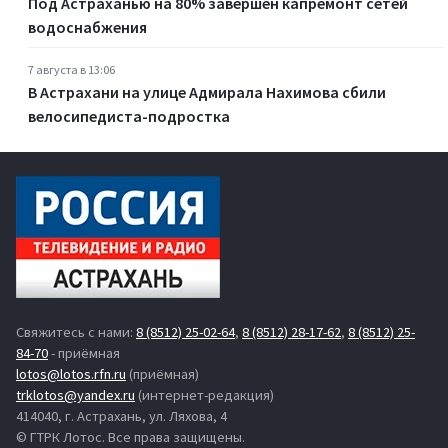
Под Астраханью на 80% завершен капремонт сетей
водоснабжения
7 августа в 13:06
В Астрахани на улице Адмирала Нахимова сбили
велосипедиста-подростка
Свяжитесь с нами:
8 (8512) 25-02-64
,
8 (8512) 28-17-62
,
8 (8512) 25-
84-70
- приёмная
lotos@lotos.rfn.ru
(приёмная)
trklotos@yandex.ru
(интернет-редакция)
414040, г. Астрахань, ул. Ляхова, 4
© ГТРК Лотос. Все права защищены.