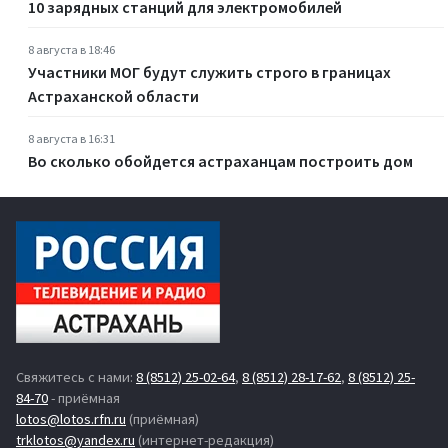
10 зарядных станций для электромобилей
8 августа в 18:46
Участники МОГ будут служить строго в границах
Астраханской области
8 августа в 16:31
Во сколько обойдется астраханцам построить дом
Свяжитесь с нами:
8 (8512) 25-02-64
,
8 (8512) 28-17-62
,
8 (8512) 25-
84-70
- приёмная
lotos@lotos.rfn.ru
(приёмная)
trklotos@yandex.ru
(интернет-редакция)