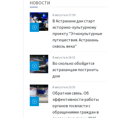
НОВОСТИ
8 августа в 17:39
В Астрахани дан старт
историко-культурному
проекту "Этнокультурные
путешествия. Астрахань
сквозь века"
8 августа в 16:31
Во сколько обойдется
астраханцам построить
дом
8 августа в 15:33
Обратная связь. Об
эффективности работы
органов госвласти с
обращениями граждан в