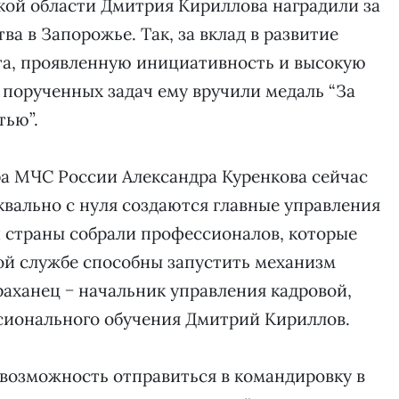
кой области Дмитрия Кириллова наградили за
ва в Запорожье. Так, за вклад в развитие
та, проявленную инициативность и высокую
порученных задач ему вручили медаль “За
тью”.
ра МЧС России Александра Куренкова сейчас
квально с нуля создаются главные управления
ей страны собрали профессионалов, которые
ой службе способны запустить механизм
траханец − начальник управления кадровой,
сионального обучения Дмитрий Кириллов.
ь возможность отправиться в командировку в