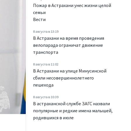
Пожар в Астрахани унес жизни целой
семьи
Вести
8 августа в 13:19
В Астрахани на время проведения
велопарада ограничат движение
транспорта
8 августа в 11:02
В Астрахани на улице Минусинской
сбили несовершеннолетнего
пешехода
8 августа в 10:39
В астраханской службе ЗАГС назвали
популярные и редкие имена малышей,
родившихся в июле