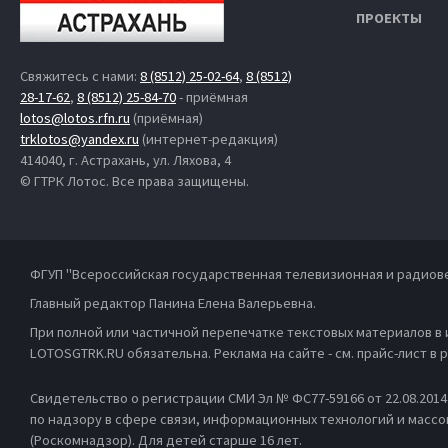
ПРОЕКТЫ
Свяжитесь с нами:
8 (8512) 25-02-64
,
8 (8512)
28-17-62
,
8 (8512) 25-84-70
- приёмная
lotos@lotos.rfn.ru
(приёмная)
trklotos@yandex.ru
(интернет-редакция)
414040, г. Астрахань, ул. Ляхова, 4
© ГТРК Лотос. Все права защищены.
ФГУП "Всероссийская государственная телевизионная и радиов
Главный редактор Панина Елена Валерьевна.
При полной или частичной перепечатке текстовых материалов в
LOTOSGTRK.RU обязательна. Реклама на сайте - см. прайс-лист в
Свидетельство о регистрации СМИ Эл № ФС77-59166 от 22.08.201
по надзору в сфере связи, информационных технологий и масс
(Роскомнадзор). Для детей старше 16 лет.