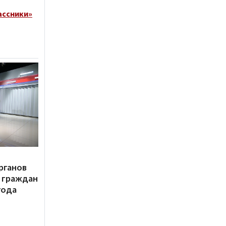
ассники»
рганов
 граждан
года