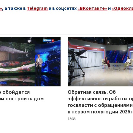
»
, а также в
Telegram
и в соцсетях
«ВКонтакте»
и
«Однокл
о обойдется
Обратная связь. Об
ам построить дом
эффективности работы о
госвласти с обращениями
в первом полугодии 2026 
15:33