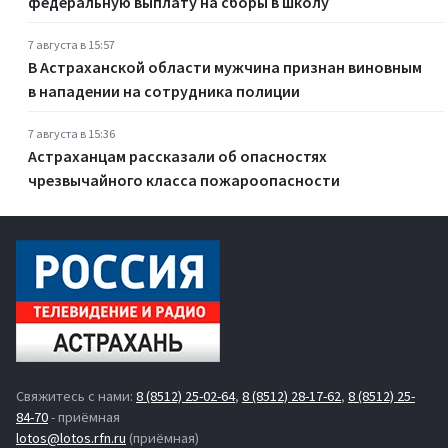
федеральную выплату на сборы в школу
7 августа в 15:57
В Астраханской области мужчина признан виновным
в нападении на сотрудника полиции
7 августа в 15:36
Астраханцам рассказали об опасностях
чрезвычайного класса пожароопасности
Свяжитесь с нами:
8 (8512) 25-02-64
,
8 (8512) 28-17-62
,
8 (8512) 25-
84-70
- приёмная
lotos@lotos.rfn.ru
(приёмная)