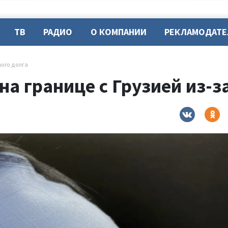
ТВ
РАДИО
О КОМПАНИИ
РЕКЛАМОДАТ
ного долга
а границе с Грузией из-з