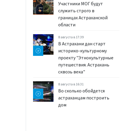
Участники МОГ будут
служить строго в
границах Астраханской
области
8 августа в 17:39
В Астрахани дан старт
историко-культурному
проекту "Этнокультурные
путешествия. Астрахань
сквозь века"
8 августа в 16:31
Во сколько обойдется
астраханцам построить
дом