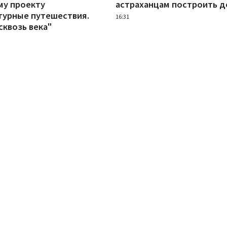
му проекту
астраханцам построить 
турные путешествия.
16:31
сквозь века"