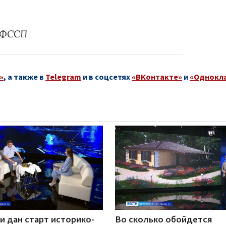
 УФССП
»
, а также в
Telegram
и в соцсетях
«ВКонтакте»
и
«Однокл
и дан старт историко-
Во сколько обойдется