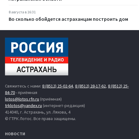
8 августа в 16:31
Во сколько обойдется астраханцам построить дом
Свяжитесь с нами:
8 (8512) 25-02-64
,
8 (8512) 28-17-62
,
8 (8512) 25-
84-70
- приёмная
lotos@lotos.rfn.ru
(приёмная)
trklotos@yandex.ru
(интернет-редакция)
414040, г. Астрахань, ул. Ляхова, 4
© ГТРК Лотос. Все права защищены.
НОВОСТИ