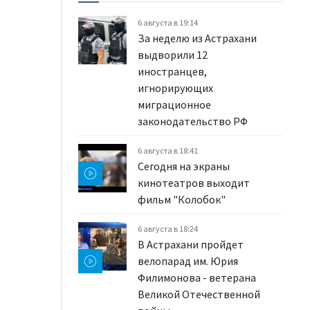
6 августа в 19:14
За неделю из Астрахани
выдворили 12
иностранцев,
игнорирующих
миграционное
законодательство РФ
6 августа в 18:41
Сегодня на экраны
кинотеатров выходит
фильм "Колобок"
6 августа в 18:24
В Астрахани пройдет
велопарад им. Юрия
Филимонова - ветерана
Великой Отечественной