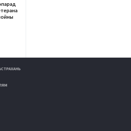
опарад
етерана
войны
АСТРАХАНЬ
ЛЯМ