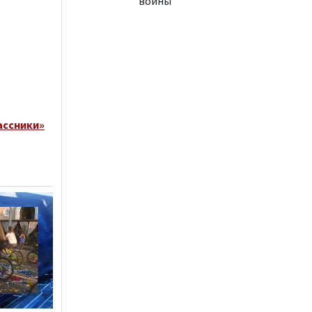
войны
ассники»