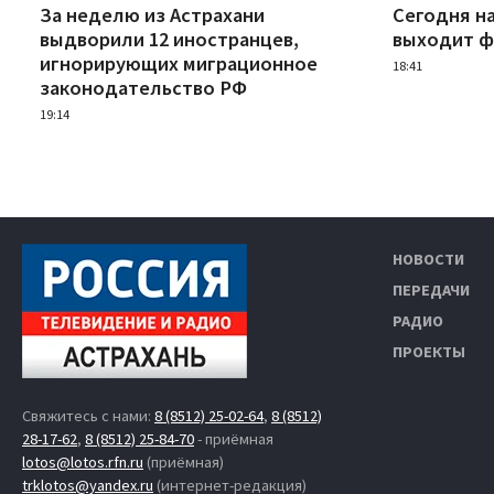
За неделю из Астрахани
Сегодня н
выдворили 12 иностранцев,
выходит ф
игнорирующих миграционное
18:41
законодательство РФ
19:14
НОВОСТИ
ПЕРЕДАЧИ
РАДИО
ПРОЕКТЫ
Свяжитесь с нами:
8 (8512) 25-02-64
,
8 (8512)
28-17-62
,
8 (8512) 25-84-70
- приёмная
lotos@lotos.rfn.ru
(приёмная)
trklotos@yandex.ru
(интернет-редакция)