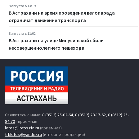
8 августа в 13:19
В Астрахани на время проведения велопарада
ограничат движение транспорта
8 августа в 11:02
В Астрахани на улице Минусинской сбили
несовершеннолетнего пешехода
Свяжитесь с нами:
8 (8512) 25-02-64
,
8 (8512) 28-17-62
,
8 (8512) 25-
84-70
- приёмная
lotos@lotos.rfn.ru
(приёмная)
trklotos@yandex.ru
(интернет-редакция)