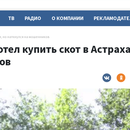
ТВ
РАДИО
О КОМПАНИИ
РЕКЛАМОДАТ
и, но наткнулся на мошенников
тел купить скот в Астраха
ов