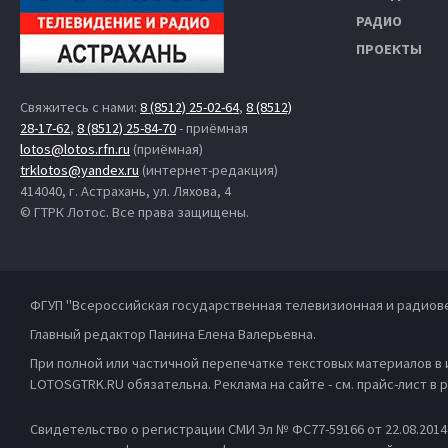
РАДИО
ПРОЕКТЫ
Свяжитесь с нами:
8 (8512) 25-02-64
,
8 (8512)
28-17-62
,
8 (8512) 25-84-70
- приёмная
lotos@lotos.rfn.ru
(приёмная)
trklotos@yandex.ru
(интернет-редакция)
414040, г. Астрахань, ул. Ляхова, 4
© ГТРК Лотос. Все права защищены.
ФГУП "Всероссийская государственная телевизионная и радиов
Главный редактор Панина Елена Валерьевна.
При полной или частичной перепечатке текстовых материалов в
LOTOSGTRK.RU обязательна. Реклама на сайте - см. прайс-лист в
Свидетельство о регистрации СМИ Эл № ФС77-59166 от 22.08.201