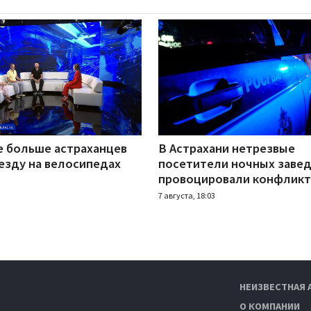
е больше астраханцев
В Астрахани нетрезвые
езду на велосипедах
посетители ночных заве
провоцировали конфлик
7 августа, 18:03
НЕИЗВЕСТНАЯ 
О КОМПАНИИ