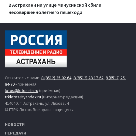
В Астрахани на улице Минусинской сбили
несовершеннолетнего пешехода
Свяжитесь с нами:
8 (8512) 25-02-64
,
8 (8512) 28-17-62
,
8 (8512) 25-
84-70
- приёмная
lotos@lotos.rfn.ru
(приёмная)
trklotos@yandex.ru
(интернет-редакция)
414040, г. Астрахань, ул. Ляхова, 4
© ГТРК Лотос. Все права защищены.
НОВОСТИ
ПЕРЕДАЧИ