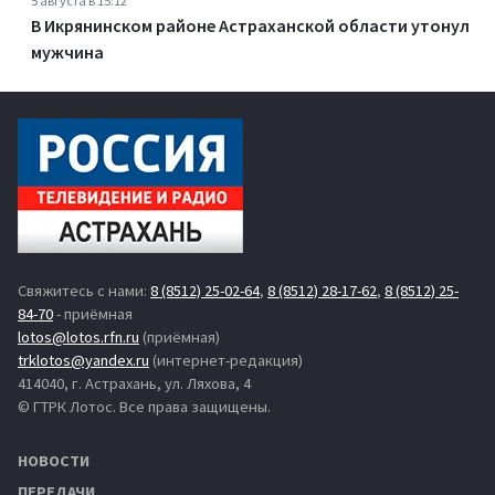
5 августа в 15:12
В Икрянинском районе Астраханской области утонул
мужчина
Свяжитесь с нами:
8 (8512) 25-02-64
,
8 (8512) 28-17-62
,
8 (8512) 25-
84-70
- приёмная
lotos@lotos.rfn.ru
(приёмная)
trklotos@yandex.ru
(интернет-редакция)
414040, г. Астрахань, ул. Ляхова, 4
© ГТРК Лотос. Все права защищены.
НОВОСТИ
ПЕРЕДАЧИ