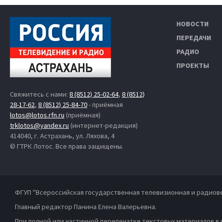
НОВОСТИ
ПЕРЕДАЧИ
РАДИО
ПРОЕКТЫ
Свяжитесь с нами:
8 (8512) 25-02-64
,
8 (8512)
28-17-62
,
8 (8512) 25-84-70
- приёмная
lotos@lotos.rfn.ru
(приёмная)
trklotos@yandex.ru
(интернет-редакция)
414040, г. Астрахань, ул. Ляхова, 4
© ГТРК Лотос. Все права защищены.
ФГУП "Всероссийская государственная телевизионная и радиов
Главный редактор Панина Елена Валерьевна.
При полной или частичной перепечатке текстовых материалов в