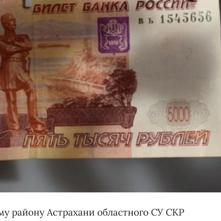
му району Астрахани областного СУ СКР