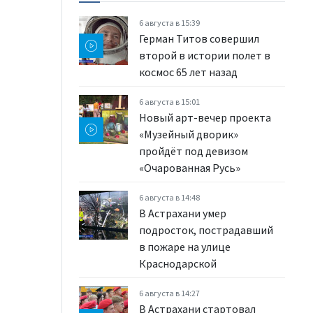
6 августа в 15:39
Герман Титов совершил
второй в истории полет в
космос 65 лет назад
6 августа в 15:01
Новый арт-вечер проекта
«Музейный дворик»
пройдёт под девизом
«Очарованная Русь»
6 августа в 14:48
В Астрахани умер
подросток, пострадавший
в пожаре на улице
Краснодарской
6 августа в 14:27
В Астрахани стартовал