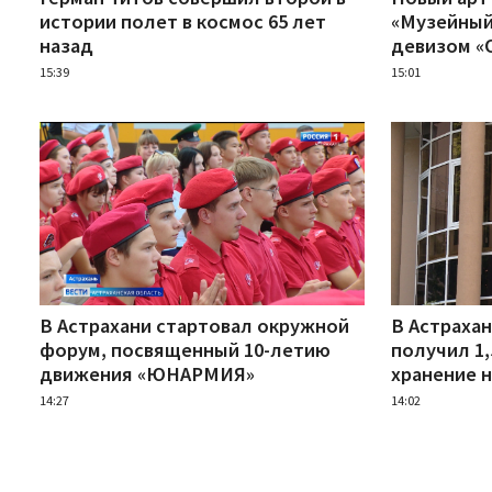
истории полет в космос 65 лет
«Музейный
назад
девизом «
15:39
15:01
В Астрахани стартовал окружной
В Астраха
форум, посвященный 10-летию
получил 1,
движения «ЮНАРМИЯ»
хранение 
14:27
14:02