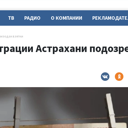
ТВ
РАДИО
О КОМПАНИИ
РЕКЛАМОДАТ
пизодах взятки
трации Астрахани подозре