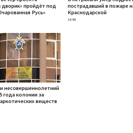
 дворик» пройдёт под
пострадавший в пожаре н
Очарованная Русь»
Краснодарской
14:48
ни несовершеннолетний
5 года колонии за
наркотических веществ