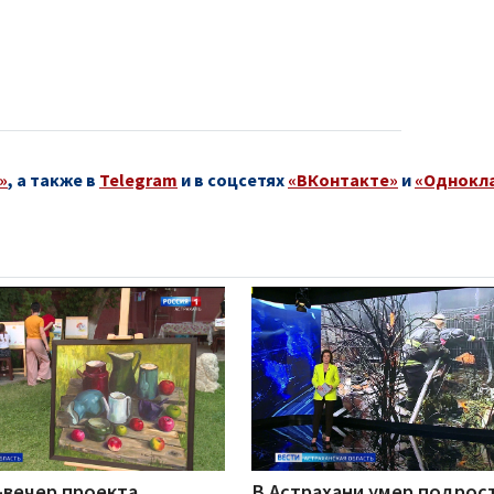
»
, а также в
Telegram
и в соцсетях
«ВКонтакте»
и
«Однокл
-вечер проекта
В Астрахани умер подрос