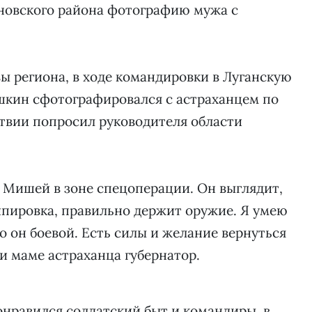
новского района фотографию мужа с
вы региона, в ходе командировки в Луганскую
шкин сфотографировался с астраханцем по
твии попросил руководителя области
с Мишей в зоне спецоперации. Он выглядит,
ипировка, правильно держит оружие. Я умею
го он боевой. Есть силы и желание вернуться
 и маме астраханца губернатор.
онравился солдатский быт и командиры, в