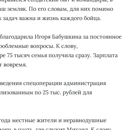
аш земляк. По его словам, для них помимо
 задач важна и жизнь каждого бойца.
облагодарила Игоря Бабушкина за постоянное
роблемные вопросы. К слову,
е 75 тысяч семья получила сразу. Зарплата
 вовремя.
роведения спецоперации администрация
изованным по 25 тыс. рублей для
 года местные жители и неравнодушные
щь в часть, где служит Михаил. К слову,