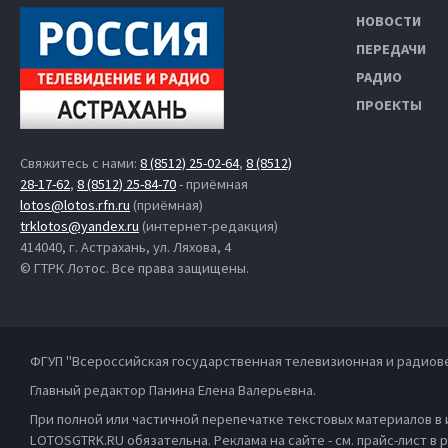
НОВОСТИ
ПЕРЕДАЧИ
РАДИО
ПРОЕКТЫ
Свяжитесь с нами:
8 (8512) 25-02-64
,
8 (8512)
28-17-62
,
8 (8512) 25-84-70
- приёмная
lotos@lotos.rfn.ru
(приёмная)
trklotos@yandex.ru
(интернет-редакция)
414040, г. Астрахань, ул. Ляхова, 4
© ГТРК Лотос. Все права защищены.
ФГУП "Всероссийская государственная телевизионная и радиов
Главный редактор Панина Елена Валерьевна.
При полной или частичной перепечатке текстовых материалов в
LOTOSGTRK.RU обязательна. Реклама на сайте - см. прайс-лист в