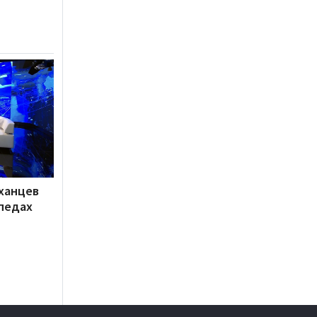
ханцев
педах