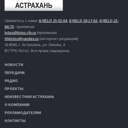
Свяжитесь с нами:
8 (8512) 25-02-64
,
8 (8512) 28-17-62
,
8 (8512) 25-
84-70
- приёмная
lotos@lotos.rfn.ru
(приёмная)
trklotos@yandex.ru
(интернет-редакция)
414040, г. Астрахань, ул. Ляхова, 4
© ГТРК Лотос. Все права защищены.
НОВОСТИ
ПЕРЕДАЧИ
РАДИО
ПРОЕКТЫ
НЕИЗВЕСТНАЯ АСТРАХАНЬ
О КОМПАНИИ
РЕКЛАМОДАТЕЛЯМ
КОНТАКТЫ