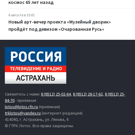
космос 65 лет назад
6 августа в 15:01
Новый арт-вечер проекта «Музейный дворик»
пройдёт под девизом «Очарованная Русь»
Свяжитесь с нами:
8 (8512) 25-02-64
,
8 (8512) 28-17-62
,
8 (8512) 25-
84-70
- приёмная
lotos@lotos.rfn.ru
(приёмная)
trklotos@yandex.ru
(интернет-редакция)
414040, г. Астрахань, ул. Ляхова, 4
© ГТРК Лотос. Все права защищены.