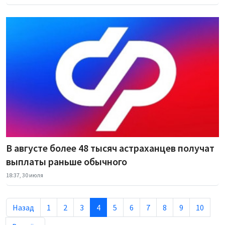
В августе более 48 тысяч астраханцев получат
выплаты раньше обычного
18:37, 30 июля
Назад
1
2
3
4
5
6
7
8
9
10