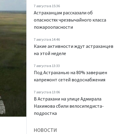
7 августа в 15:36
Астраханцам рассказали об
опасностях чрезвычайного класса
пожароопасности
7 августа в 14:46
Какие активности ждут астраханцев
на этой неделе
7 августа в 13:33
Под Астраханью на 80% завершен
капремонт сетей водоснабжения
7 августа в 13:06
В Астрахани на улице Адмирала
Нахимова сбили велосипедиста-
подростка
НОВОСТИ