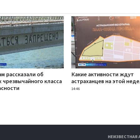
ам рассказали об
Какие активности ждут
х чрезвычайного класса
астраханцев на этой нед
асности
14:46
НЕИЗВЕСТНАЯ 