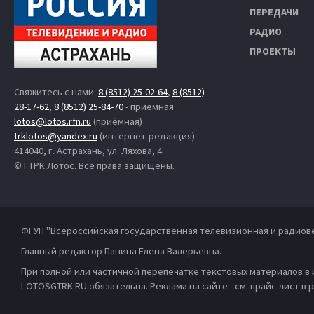
ПЕРЕДАЧИ
РАДИО
ПРОЕКТЫ
Свяжитесь с нами:
8 (8512) 25-02-64
,
8 (8512)
28-17-62
,
8 (8512) 25-84-70
- приёмная
lotos@lotos.rfn.ru
(приёмная)
trklotos@yandex.ru
(интернет-редакция)
414040, г. Астрахань, ул. Ляхова, 4
© ГТРК Лотос. Все права защищены.
ФГУП "Всероссийская государственная телевизионная и радиов
Главный редактор Панина Елена Валерьевна.
При полной или частичной перепечатке текстовых материалов в
LOTOSGTRK.RU обязательна. Реклама на сайте - см. прайс-лист в