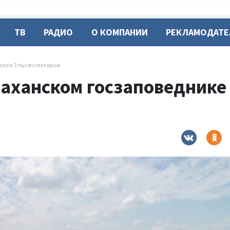
ТВ
РАДИО
О КОМПАНИИ
РЕКЛАМОДАТ
лее 3 тысяч гектаров
аханском госзаповеднике 