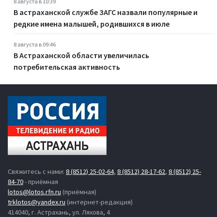
8 августа в 10:39
В астраханской службе ЗАГС назвали популярные и
редкие имена малышей, родившихся в июле
8 августа в 09:46
В Астраханской области увеличилась
потребительская активность
Свяжитесь с нами:
8 (8512) 25-02-64
,
8 (8512) 28-17-62
,
8 (8512) 25-
84-70
- приёмная
lotos@lotos.rfn.ru
(приёмная)
trklotos@yandex.ru
(интернет-редакция)
414040, г. Астрахань, ул. Ляхова, 4