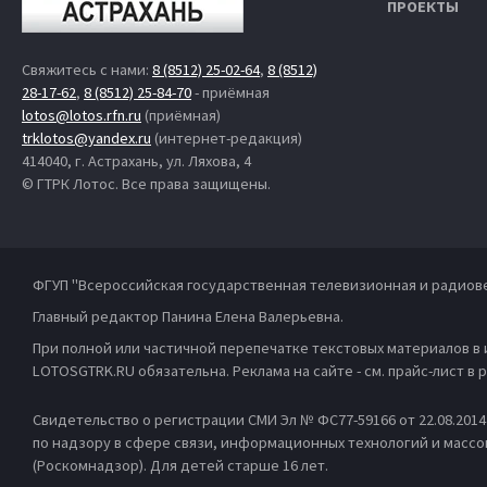
ПРОЕКТЫ
Свяжитесь с нами:
8 (8512) 25-02-64
,
8 (8512)
28-17-62
,
8 (8512) 25-84-70
- приёмная
lotos@lotos.rfn.ru
(приёмная)
trklotos@yandex.ru
(интернет-редакция)
414040, г. Астрахань, ул. Ляхова, 4
© ГТРК Лотос. Все права защищены.
ФГУП "Всероссийская государственная телевизионная и радиов
Главный редактор Панина Елена Валерьевна.
При полной или частичной перепечатке текстовых материалов в
LOTOSGTRK.RU обязательна. Реклама на сайте - см. прайс-лист в
Свидетельство о регистрации СМИ Эл № ФС77-59166 от 22.08.201
по надзору в сфере связи, информационных технологий и масс
(Роскомнадзор). Для детей старше 16 лет.