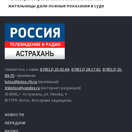
жительницы дали ложные показания в суде
Свяжитесь с нами:
8 (8512) 25-02-64
,
8 (8512) 28-17-62
,
8 (8512) 25-
84-70
- приёмная
lotos@lotos.rfn.ru
(приёмная)
trklotos@yandex.ru
(интернет-редакция)
414040, г. Астрахань, ул. Ляхова, 4
© ГТРК Лотос. Все права защищены.
НОВОСТИ
ПЕРЕДАЧИ
РАДИО