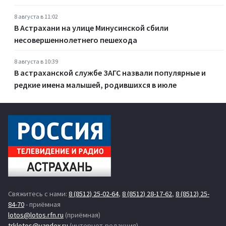
8 августа в 11:02
В Астрахани на улице Минусинской сбили
несовершеннолетнего пешехода
8 августа в 10:39
В астраханской службе ЗАГС назвали популярные и
редкие имена малышей, родившихся в июле
Свяжитесь с нами:
8 (8512) 25-02-64
,
8 (8512) 28-17-62
,
8 (8512) 25-
84-70
- приёмная
lotos@lotos.rfn.ru
(приёмная)
trklotos@yandex.ru
(интернет-редакция)