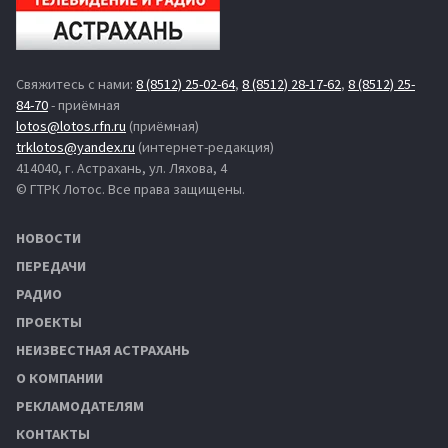
Свяжитесь с нами:
8 (8512) 25-02-64
,
8 (8512) 28-17-62
,
8 (8512) 25-
84-70
- приёмная
lotos@lotos.rfn.ru
(приёмная)
trklotos@yandex.ru
(интернет-редакция)
414040, г. Астрахань, ул. Ляхова, 4
© ГТРК Лотос. Все права защищены.
НОВОСТИ
ПЕРЕДАЧИ
РАДИО
ПРОЕКТЫ
НЕИЗВЕСТНАЯ АСТРАХАНЬ
О КОМПАНИИ
РЕКЛАМОДАТЕЛЯМ
КОНТАКТЫ