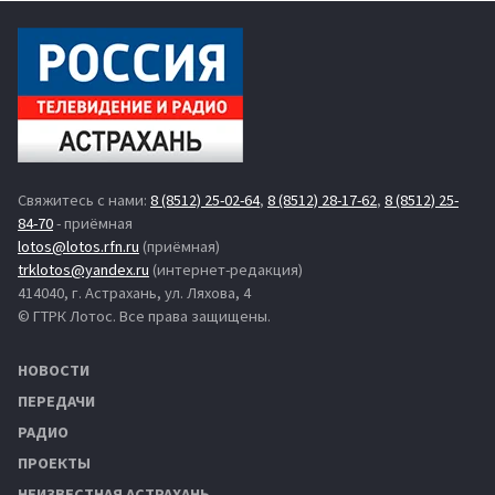
Свяжитесь с нами:
8 (8512) 25-02-64
,
8 (8512) 28-17-62
,
8 (8512) 25-
84-70
- приёмная
lotos@lotos.rfn.ru
(приёмная)
trklotos@yandex.ru
(интернет-редакция)
414040, г. Астрахань, ул. Ляхова, 4
© ГТРК Лотос. Все права защищены.
НОВОСТИ
ПЕРЕДАЧИ
РАДИО
ПРОЕКТЫ
НЕИЗВЕСТНАЯ АСТРАХАНЬ