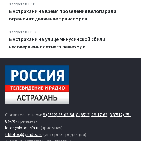
8 августа в 13:19
В Астрахани на время проведения велопарада
ограничат движение транспорта
8 августа в 11:02
В Астрахани на улице Минусинской сбили
несовершеннолетнего пешехода
Свяжитесь с нами:
8 (8512) 25-02-64
,
8 (8512) 28-17-62
,
8 (8512) 25-
84-70
- приёмная
lotos@lotos.rfn.ru
(приёмная)
trklotos@yandex.ru
(интернет-редакция)
414040, г. Астрахань, ул. Ляхова, 4