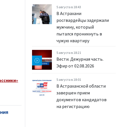
5 августа в 18:43
В Астрахани
росгвардейцы задержали
мужчину, который
пытался проникнуть в
чужую квартиру
5 августа в 18:21
Вести. Дежурная часть.
Эфир от 02.08.2026
ассники»
5 августа в 18:01
В Астраханской области
завершен прием
документов кандидатов
на регистрацию