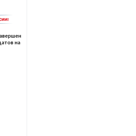
завершен
датов на