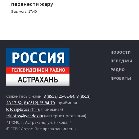
перенести жару
5 августа, 17:40
НОВОСТИ
ПЕРЕДАЧИ
РАДИО
ПРОЕКТЫ
Свяжитесь с нами:
8 (8512) 25-02-64
,
8 (8512)
28-17-62
,
8 (8512) 25-84-70
- приёмная
lotos@lotos.rfn.ru
(приёмная)
trklotos@yandex.ru
(интернет-редакция)
414040, г. Астрахань, ул. Ляхова, 4
© ГТРК Лотос. Все права защищены.