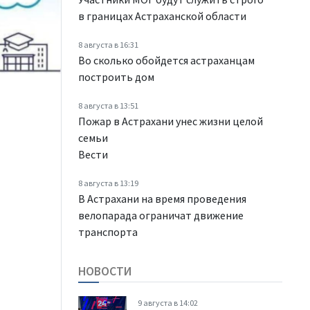
в границах Астраханской области
8 августа в 16:31
Во сколько обойдется астраханцам
построить дом
8 августа в 13:51
Пожар в Астрахани унес жизни целой
семьи
Вести
8 августа в 13:19
В Астрахани на время проведения
велопарада ограничат движение
транспорта
НОВОСТИ
9 августа в 14:02