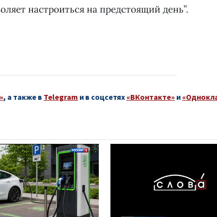
воляет настроиться на предстоящий день”.
»
, а также в
Telegram
и в соцсетях
«ВКонтакте»
и
«Однокл