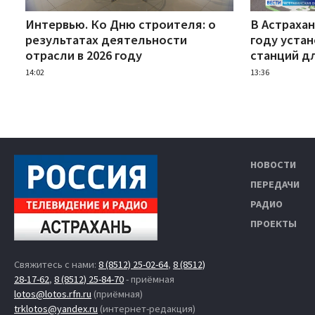
Интервью. Ко Дню строителя: о
В Астрахан
результатах деятельности
году уста
отрасли в 2026 году
станций д
14:02
13:36
НОВОСТИ
ПЕРЕДАЧИ
РАДИО
ПРОЕКТЫ
Свяжитесь с нами:
8 (8512) 25-02-64
,
8 (8512)
28-17-62
,
8 (8512) 25-84-70
- приёмная
lotos@lotos.rfn.ru
(приёмная)
trklotos@yandex.ru
(интернет-редакция)