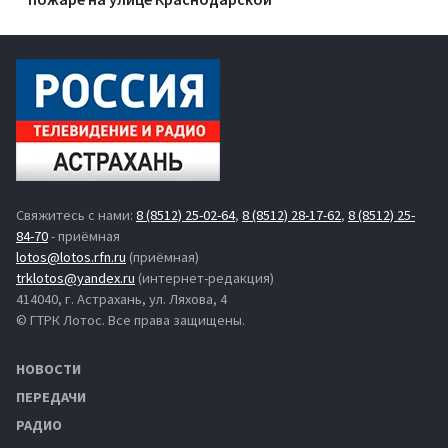
Свяжитесь с нами:
8 (8512) 25-02-64
,
8 (8512) 28-17-62
,
8 (8512) 25-
84-70
- приёмная
lotos@lotos.rfn.ru
(приёмная)
trklotos@yandex.ru
(интернет-редакция)
414040, г. Астрахань, ул. Ляхова, 4
© ГТРК Лотос. Все права защищены.
НОВОСТИ
ПЕРЕДАЧИ
РАДИО