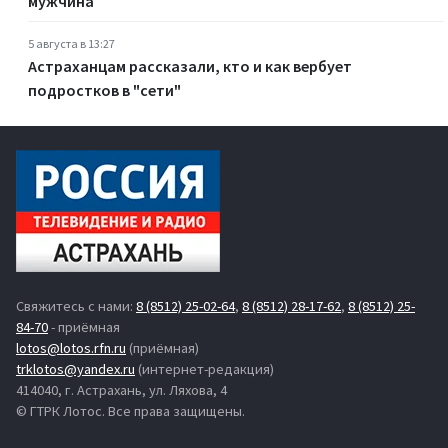
мужчина
5 августа в 13:27
Астраханцам рассказали, кто и как вербует
подростков в "сети"
Свяжитесь с нами:
8 (8512) 25-02-64
,
8 (8512) 28-17-62
,
8 (8512) 25-
84-70
- приёмная
lotos@lotos.rfn.ru
(приёмная)
trklotos@yandex.ru
(интернет-редакция)
414040, г. Астрахань, ул. Ляхова, 4
© ГТРК Лотос. Все права защищены.