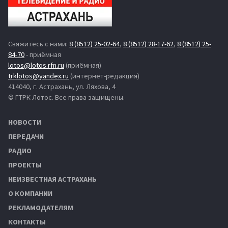
Свяжитесь с нами:
8 (8512) 25-02-64
,
8 (8512) 28-17-62
,
8 (8512) 25-
84-70
- приёмная
lotos@lotos.rfn.ru
(приёмная)
trklotos@yandex.ru
(интернет-редакция)
414040, г. Астрахань, ул. Ляхова, 4
© ГТРК Лотос. Все права защищены.
НОВОСТИ
ПЕРЕДАЧИ
РАДИО
ПРОЕКТЫ
НЕИЗВЕСТНАЯ АСТРАХАНЬ
О КОМПАНИИ
РЕКЛАМОДАТЕЛЯМ
КОНТАКТЫ