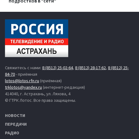
подростков в "сети"
Свяжитесь с нами:
8 (8512) 25-02-64
,
8 (8512) 28-17-62
,
8 (8512) 25-
84-70
- приёмная
lotos@lotos.rfn.ru
(приёмная)
trklotos@yandex.ru
(интернет-редакция)
414040, г. Астрахань, ул. Ляхова, 4
© ГТРК Лотос. Все права защищены.
НОВОСТИ
ПЕРЕДАЧИ
РАДИО