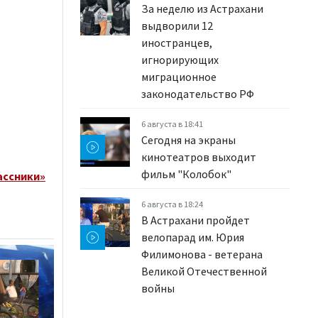
За неделю из Астрахани
выдворили 12
иностранцев,
игнорирующих
миграционное
законодательство РФ
6 августа в 18:41
Сегодня на экраны
кинотеатров выходит
фильм "Колобок"
ассники»
6 августа в 18:24
В Астрахани пройдет
велопарад им. Юрия
Филимонова - ветерана
Великой Отечественной
войны