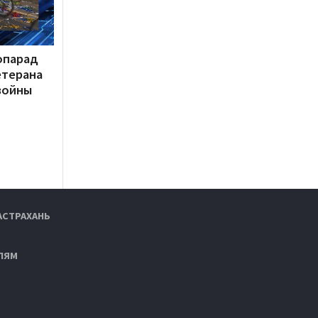
опарад
етерана
войны
АСТРАХАНЬ
ЛЯМ