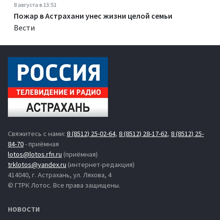
8 августа в 13:51
Пожар в Астрахани унес жизни целой семьи
Вести
Свяжитесь с нами:
8 (8512) 25-02-64
,
8 (8512) 28-17-62
,
8 (8512) 25-
84-70
- приёмная
lotos@lotos.rfn.ru
(приёмная)
trklotos@yandex.ru
(интернет-редакция)
414040, г. Астрахань, ул. Ляхова, 4
© ГТРК Лотос. Все права защищены.
НОВОСТИ