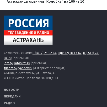
Астраханцы оценили "Колобка" на 100 из 10
Свяжитесь с нами:
8 (8512) 25-02-64
,
8 (8512) 28-17-62
,
8 (8512) 25-
84-70
- приёмная
lotos@lotos.rfn.ru
(приёмная)
trklotos@yandex.ru
(интернет-редакция)
414040, г. Астрахань, ул. Ляхова, 4
© ГТРК Лотос. Все права защищены.
НОВОСТИ
ПЕРЕДАЧИ
РАДИО