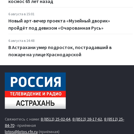
космос 65 лет назад
6 августа в 15:01
Новый арт-вечер проекта «Музейный дворик»
пройдёт под девизом «Очарованная Русь»
6 августа в 14:48
В Астрахани умер подросток, пострадавший в
пожаре на улице Краснодарской
Свяжитесь с нами:
8 (8512) 25-02-64
,
8 (8512) 28-17-62
,
8 (8512) 25-
84-70
- приёмная
lotos@lotos.rfn.ru
(приёмная)