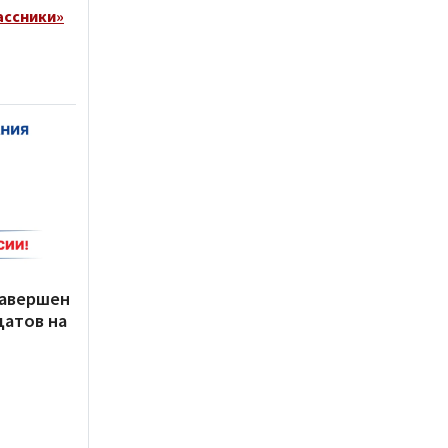
ассники»
завершен
датов на