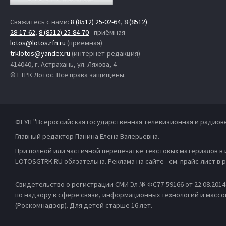
Свяжитесь с нами:
8 (8512) 25-02-64
,
8 (8512)
28-17-62
,
8 (8512) 25-84-70
- приёмная
lotos@lotos.rfn.ru
(приёмная)
trklotos@yandex.ru
(интернет-редакция)
414040, г. Астрахань, ул. Ляхова, 4
© ГТРК Лотос. Все права защищены.
ФГУП "Всероссийская государственная телевизионная и радиов
Главный редактор Панина Елена Валерьевна.
При полной или частичной перепечатке текстовых материалов в
LOTOSGTRK.RU обязательна. Реклама на сайте - см. прайс-лист в
Свидетельство о регистрации СМИ Эл № ФС77-59166 от 22.08.201
по надзору в сфере связи, информационных технологий и масс
(Роскомнадзор). Для детей старше 16 лет.