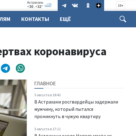
16+
ЕЛЯМ
КОНТАКТЫ
ЕЩЁ
ертвах коронавируса
ГЛАВНОЕ
5 августа в 18:43
В Астрахани росгвардейцы задержали
мужчину, который пытался
проникнуть в чужую квартиру
5 августа в 17:11
В Астрахани около Нового моста из