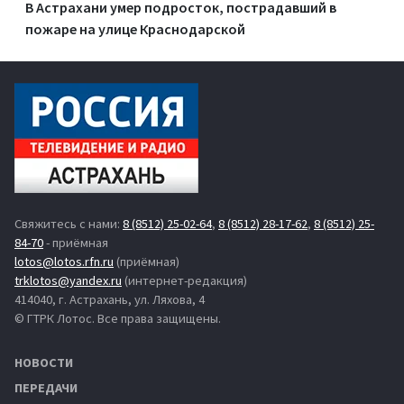
В Астрахани умер подросток, пострадавший в
пожаре на улице Краснодарской
Свяжитесь с нами:
8 (8512) 25-02-64
,
8 (8512) 28-17-62
,
8 (8512) 25-
84-70
- приёмная
lotos@lotos.rfn.ru
(приёмная)
trklotos@yandex.ru
(интернет-редакция)
414040, г. Астрахань, ул. Ляхова, 4
© ГТРК Лотос. Все права защищены.
НОВОСТИ
ПЕРЕДАЧИ