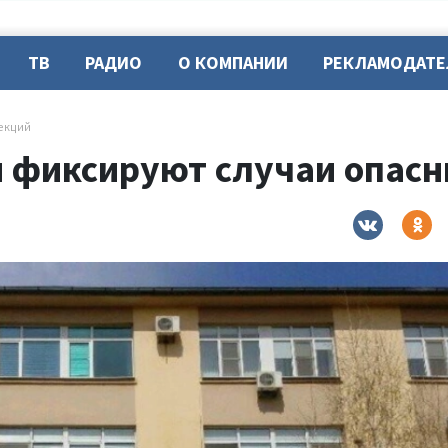
ТВ
РАДИО
О КОМПАНИИ
РЕКЛАМОДАТ
фекций
и фиксируют случаи опас