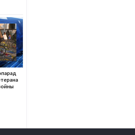
опарад
етерана
войны