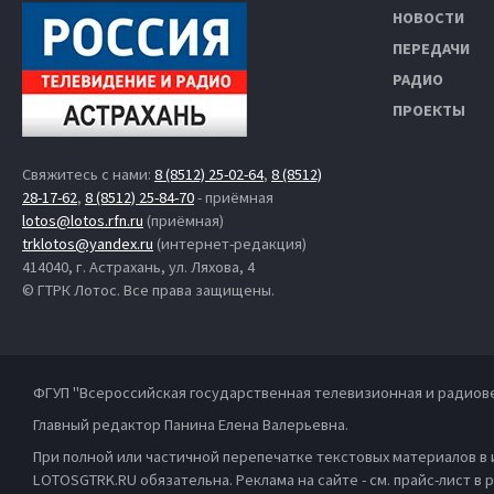
НОВОСТИ
ПЕРЕДАЧИ
РАДИО
ПРОЕКТЫ
Свяжитесь с нами:
8 (8512) 25-02-64
,
8 (8512)
28-17-62
,
8 (8512) 25-84-70
- приёмная
lotos@lotos.rfn.ru
(приёмная)
trklotos@yandex.ru
(интернет-редакция)
414040, г. Астрахань, ул. Ляхова, 4
© ГТРК Лотос. Все права защищены.
ФГУП "Всероссийская государственная телевизионная и радиов
Главный редактор Панина Елена Валерьевна.
При полной или частичной перепечатке текстовых материалов в
LOTOSGTRK.RU обязательна. Реклама на сайте - см. прайс-лист в