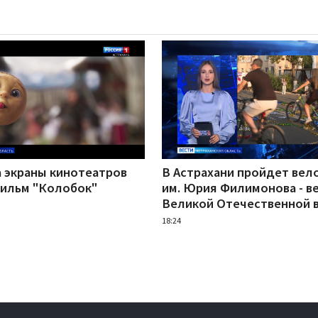
а экраны кинотеатров
В Астрахани пройдет вел
ильм "Колобок"
им. Юрия Филимонова - в
Великой Отечественной 
18:24