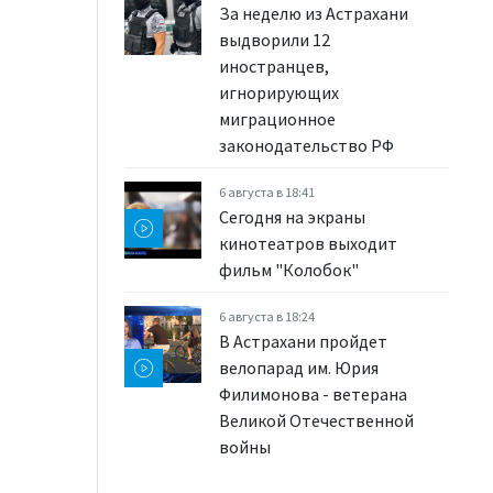
За неделю из Астрахани
выдворили 12
иностранцев,
игнорирующих
миграционное
законодательство РФ
6 августа в 18:41
Сегодня на экраны
кинотеатров выходит
фильм "Колобок"
6 августа в 18:24
В Астрахани пройдет
велопарад им. Юрия
Филимонова - ветерана
Великой Отечественной
войны