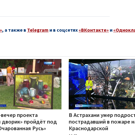
»
, а также в
Telegram
и в соцсетях
«ВКонтакте»
и
«Однокл
-вечер проекта
В Астрахани умер подрос
 дворик» пройдёт под
пострадавший в пожаре н
Очарованная Русь»
Краснодарской