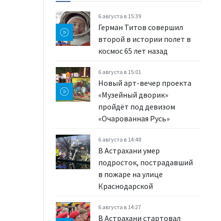
6 августа в 15:39
Герман Титов совершил
второй в истории полет в
космос 65 лет назад
6 августа в 15:01
Новый арт-вечер проекта
«Музейный дворик»
пройдёт под девизом
«Очарованная Русь»
6 августа в 14:48
В Астрахани умер
подросток, пострадавший
в пожаре на улице
Краснодарской
6 августа в 14:27
В Астрахани стартовал