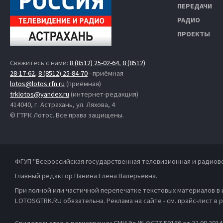
ПЕРЕДАЧИ
РАДИО
ПРОЕКТЫ
Свяжитесь с нами:
8 (8512) 25-02-64
,
8 (8512)
28-17-62
,
8 (8512) 25-84-70
- приёмная
lotos@lotos.rfn.ru
(приёмная)
trklotos@yandex.ru
(интернет-редакция)
414040, г. Астрахань, ул. Ляхова, 4
© ГТРК Лотос. Все права защищены.
ФГУП "Всероссийская государственная телевизионная и радиов
Главный редактор Панина Елена Валерьевна.
При полной или частичной перепечатке текстовых материалов в
LOTOSGTRK.RU обязательна. Реклама на сайте - см. прайс-лист в
Свидетельство о регистрации СМИ Эл № ФС77-59166 от 22.08.201