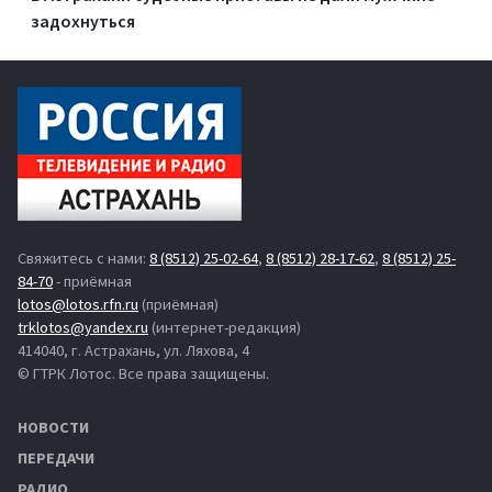
задохнуться
Свяжитесь с нами:
8 (8512) 25-02-64
,
8 (8512) 28-17-62
,
8 (8512) 25-
84-70
- приёмная
lotos@lotos.rfn.ru
(приёмная)
trklotos@yandex.ru
(интернет-редакция)
414040, г. Астрахань, ул. Ляхова, 4
© ГТРК Лотос. Все права защищены.
НОВОСТИ
ПЕРЕДАЧИ
РАДИО