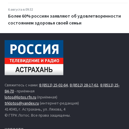
6 августа в 09:32
Более 60% россиян заявляют об удовлетворенности
состоянием здоровья своей семьи
Свяжитесь с нами:
8 (8512) 25-02-64
,
8 (8512) 28-17-62
,
8 (8512) 25-
84-70
- приёмная
lotos@lotos.rfn.ru
(приёмная)
trklotos@yandex.ru
(интернет-редакция)
414040, г. Астрахань, ул. Ляхова, 4
© ГТРК Лотос. Все права защищены.