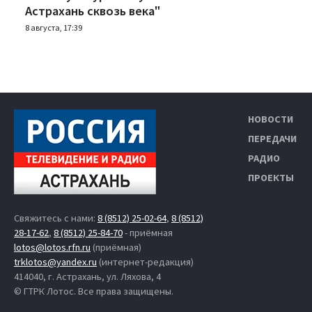
Астрахань сквозь века"
8 августа, 17:39
НОВОСТИ
ПЕРЕДАЧИ
РАДИО
ПРОЕКТЫ
Свяжитесь с нами:
8 (8512) 25-02-64
,
8 (8512)
28-17-62
,
8 (8512) 25-84-70
- приёмная
lotos@lotos.rfn.ru
(приёмная)
trklotos@yandex.ru
(интернет-редакция)
414040, г. Астрахань, ул. Ляхова, 4
© ГТРК Лотос. Все права защищены.