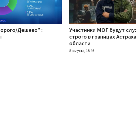
Дорого/Дешево" :
Участники МОГ будут сл
ы
строго в границах Астрах
области
8 августа, 18:46