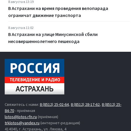
8 августа в 13:19
В Астрахани на время проведения велопарада
ограничат движение транспорта
8 августа в 11:02
В Астрахани на улице Минусинской сбили
несовершеннолетнего пешехода
Свяжитесь с нами:
8 (8512) 25-02-64
,
8 (8512) 28-17-62
,
8 (8512) 25-
84-70
- приёмная
lotos@lotos.rfn.ru
(приёмная)
trklotos@yandex.ru
(интернет-редакция)
414040, г. Астрахань, ул. Ляхова, 4