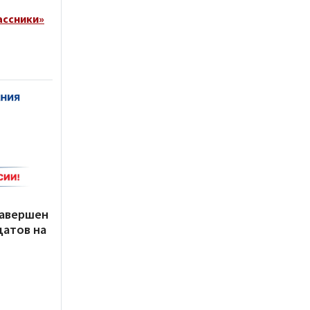
ассники»
завершен
датов на