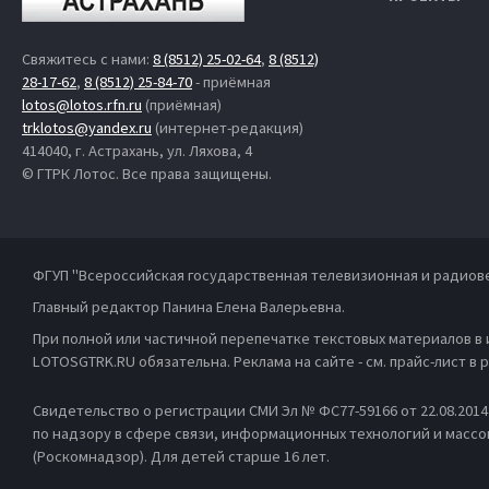
Свяжитесь с нами:
8 (8512) 25-02-64
,
8 (8512)
28-17-62
,
8 (8512) 25-84-70
- приёмная
lotos@lotos.rfn.ru
(приёмная)
trklotos@yandex.ru
(интернет-редакция)
414040, г. Астрахань, ул. Ляхова, 4
© ГТРК Лотос. Все права защищены.
ФГУП "Всероссийская государственная телевизионная и радиов
Главный редактор Панина Елена Валерьевна.
При полной или частичной перепечатке текстовых материалов в
LOTOSGTRK.RU обязательна. Реклама на сайте - см. прайс-лист в
Свидетельство о регистрации СМИ Эл № ФС77-59166 от 22.08.201
по надзору в сфере связи, информационных технологий и масс
(Роскомнадзор). Для детей старше 16 лет.