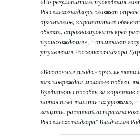
«По результатам проведения мон
Россельхознадзора сможет опред
организмов, карантинных объект
объект, спрогнозировать вред ра
происхождения», − отмечает гос
управления Россельхознадзора Дар
«Восточная плодожорка являетс
как повреждая молодые побеги, в
Вредитель способен за короткие с
полностью лишить их урожая», − 
защиты растений астраханского
Россельсхознадзора" Владислав Род