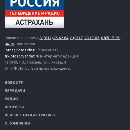
Свяжитесь с нами:
8 (8512) 25-02-64
,
8 (8512) 28-17-62
,
8 (8512) 25-
84-70
- приёмная
lotos@lotos.rfn.ru
(приёмная)
trklotos@yandex.ru
(интернет-редакция)
414040, г. Астрахань, ул. Ляхова, 4
© ГТРК Лотос. Все права защищены.
НОВОСТИ
ПЕРЕДАЧИ
РАДИО
ПРОЕКТЫ
НЕИЗВЕСТНАЯ АСТРАХАНЬ
О КОМПАНИИ