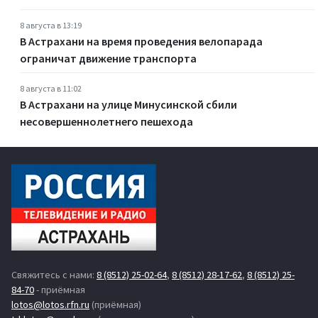
8 августа в 13:19
В Астрахани на время проведения велопарада
ограничат движение транспорта
8 августа в 11:02
В Астрахани на улице Минусинской сбили
несовершеннолетнего пешехода
Свяжитесь с нами:
8 (8512) 25-02-64
,
8 (8512) 28-17-62
,
8 (8512) 25-
84-70
- приёмная
lotos@lotos.rfn.ru
(приёмная)