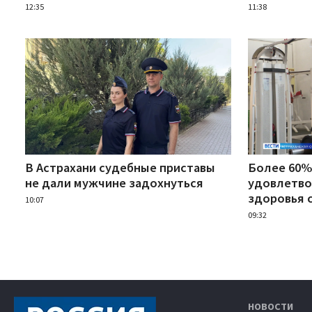
12:35
11:38
В Астрахани судебные приставы
Более 60%
не дали мужчине задохнуться
удовлетво
здоровья 
10:07
09:32
НОВОСТИ