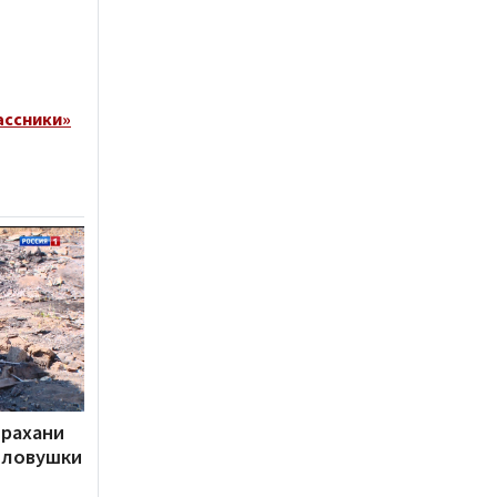
ассники»
трахани
 ловушки