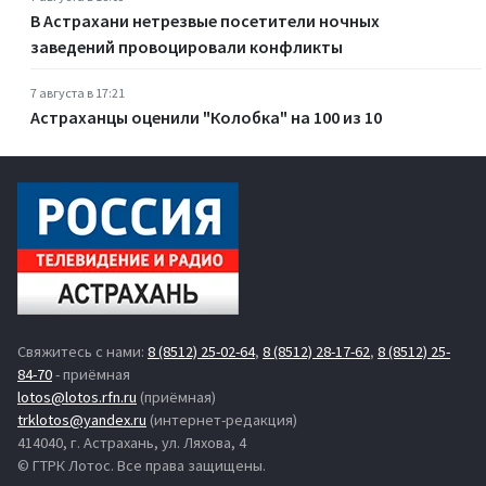
В Астрахани нетрезвые посетители ночных
заведений провоцировали конфликты
7 августа в 17:21
Астраханцы оценили "Колобка" на 100 из 10
Свяжитесь с нами:
8 (8512) 25-02-64
,
8 (8512) 28-17-62
,
8 (8512) 25-
84-70
- приёмная
lotos@lotos.rfn.ru
(приёмная)
trklotos@yandex.ru
(интернет-редакция)
414040, г. Астрахань, ул. Ляхова, 4
© ГТРК Лотос. Все права защищены.