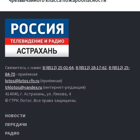
Свяжитесь с нами:
8 (8512) 25-02-64
,
8 (8512) 28-17-62
,
8 (8512) 25-
84-70
- приёмная
lotos@lotos.rfn.ru
(приёмная)
trklotos@yandex.ru
(интернет-редакция)
414040, г. Астрахань, ул. Ляхова, 4
© ГТРК Лотос. Все права защищены.
НОВОСТИ
ПЕРЕДАЧИ
РАДИО